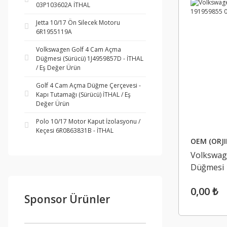
03P103602A İTHAL
Jetta 10/17 Ön Silecek Motoru
6R1955119A
Volkswagen Golf 4 Cam Açma
Düğmesi (Sürücü) 1J4959857D - İTHAL
/ Eş Değer Ürün
Golf 4 Cam Açma Düğme Çerçevesi -
Kapı Tutamağı (Sürücü) İTHAL / Eş
Değer Ürün
Polo 10/17 Motor Kaput İzolasyonu /
Keçesi 6R0863831B - İTHAL
OEM (ORJI
Volkswag
Düğmesi 
ORJINAL
0,00 ₺
Sponsor Ürünler