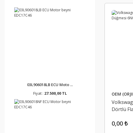
03L906018LB ECU Moto ...
Fiyat :
27.500,00 TL
OEM (ORJI
Volkswag
Dörtlü F
6N095323
0,00 ₺