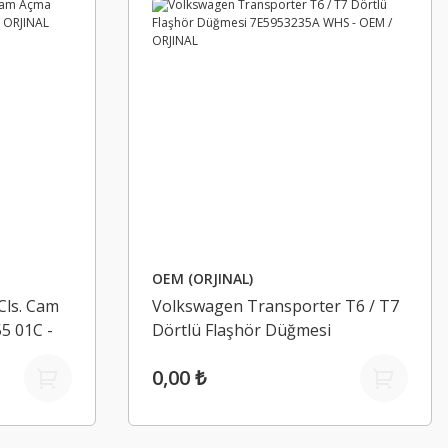
OEM (ORJINAL)
Cls. Cam
Volkswagen Transporter T6 / T7
5 01C -
Dörtlü Flaşhör Düğmesi
7E5953235A WHS - OEM /
0,00 ₺
ORJINAL