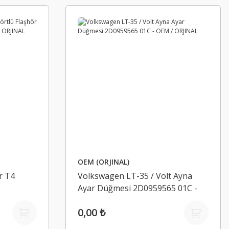
OEM (ORJINAL)
r T4
Volkswagen LT-35 / Volt Ayna
Ayar Düğmesi 2D0959565 01C -
ORJINAL
OEM / ORJINAL
0,00 ₺