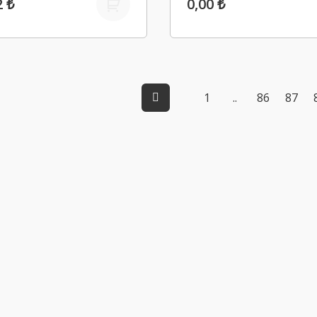
2 ₺
0,00 ₺
1
..
86
87