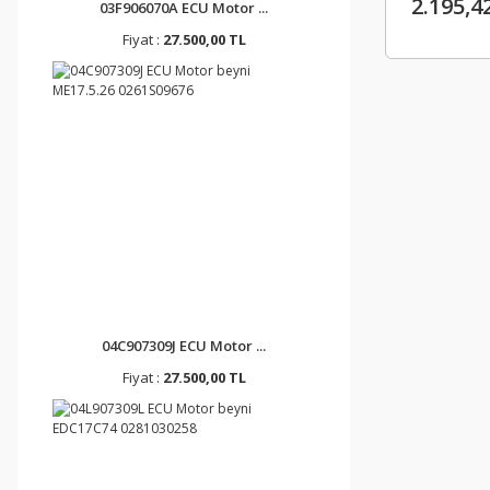
2.195,4
03F906070A ECU Motor ...
Fiyat :
27.500,00 TL
04C907309J ECU Motor ...
Fiyat :
27.500,00 TL