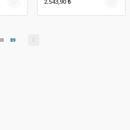
2.543,90 ₺
88
89