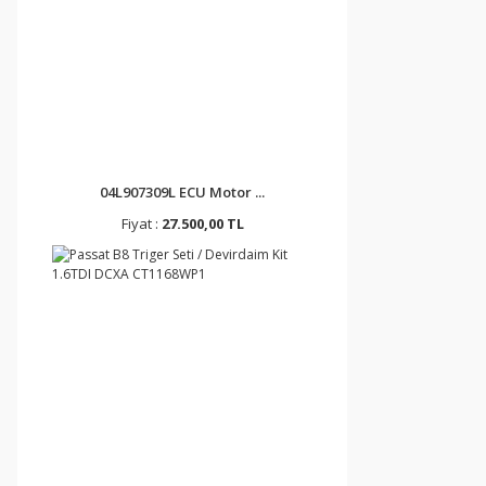
04L907309L ECU Motor ...
Fiyat :
27.500,00 TL