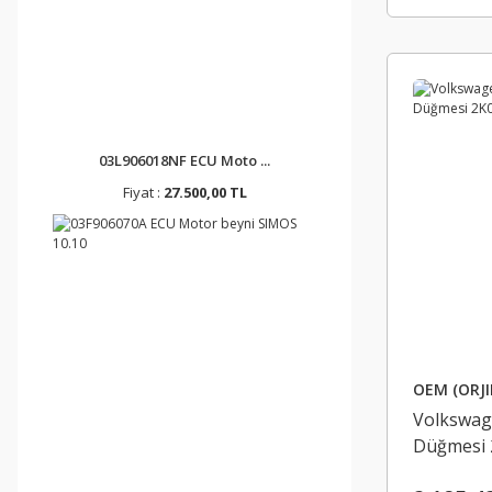
03L906018NF ECU Moto ...
Fiyat :
27.500,00 TL
OEM (ORJI
Volkswag
Düğmesi 
ORJINAL