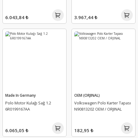
6.043,84 ₺
3.967,44 ₺
Made In Germany
OEM (ORJINAL)
Polo Motor Kulağı Sağ 1.2
Volkswagen Polo Karter Tapası
6R0199167AA
N90813202 OEM / ORJINAL
6.065,05 ₺
182,95 ₺