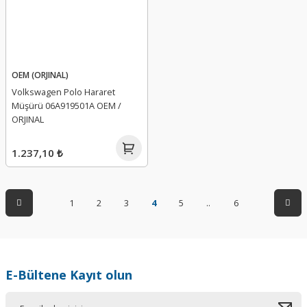
OEM (ORJINAL)
Volkswagen Polo Hararet
Müşürü 06A919501A OEM /
ORJINAL
1.237,10 ₺
1
2
3
4
5
..
6
E-Bültene Kayıt olun