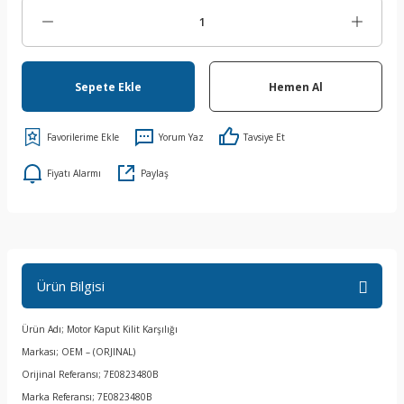
Sepete Ekle
Hemen Al
Yorum Yaz
Tavsiye Et
Fiyatı Alarmı
Paylaş
Ürün Bilgisi
Ürün Adı; Motor Kaput Kilit Karşılığı
Markası; OEM – (ORJINAL)
Orijinal Referansı; 7E0823480B
Marka Referansı; 7E0823480B