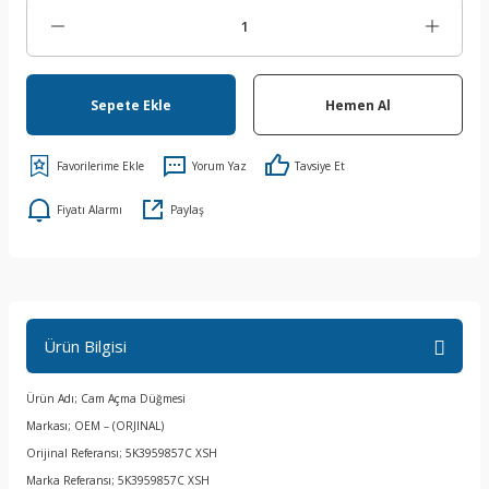
Sepete Ekle
Hemen Al
Yorum Yaz
Tavsiye Et
Fiyatı Alarmı
Paylaş
Ürün Bilgisi
Ürün Adı; Cam Açma Düğmesi
Markası; OEM – (ORJINAL)
Orijinal Referansı; 5K3959857C XSH
Marka Referansı; 5K3959857C XSH