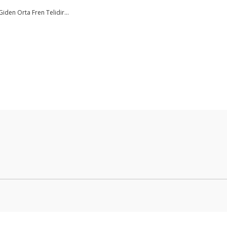
iden Orta Fren Telidir...
Bu ürüne ilk yorumu siz yapın!
Yorum Yaz