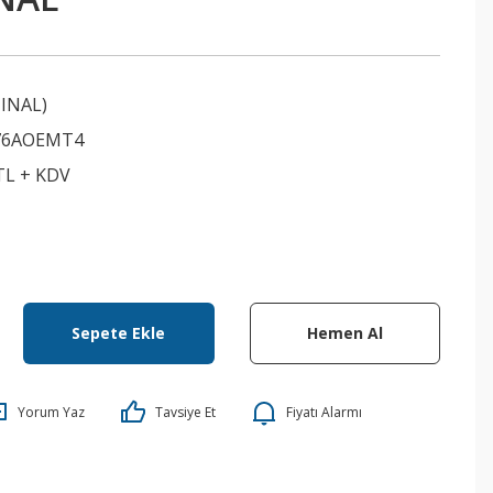
INAL)
76AOEMT4
 TL + KDV
Sepete Ekle
Hemen Al
Yorum Yaz
Tavsiye Et
Fiyatı Alarmı