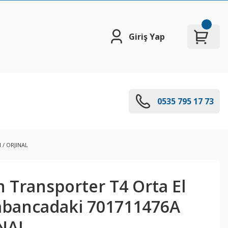
Giriş Yap
0535 795 17 73
 / ORJINAL
 Transporter T4 Orta El
Tabancadaki 701711476A
INAL