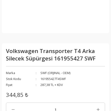
Volkswagen Transporter T4 Arka
Silecek Süpürgesi 161955427 SWF
Marka
SWF (ORJINAL - OEM)
Stok Kodu
161955427T4SWF
Fiyat
287,38 TL + KDV
344,85 ₺