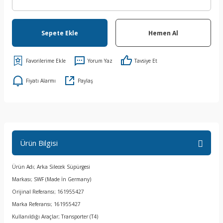
Sepete Ekle
Hemen Al
Yorum Yaz
Tavsiye Et
Fiyatı Alarmı
Paylaş
Ürün Bilgisi
Ürün Adı; Arka Silecek Süpürgesi
Markası; SWF (Made İn Germany)
Orijinal Referansı; 161955427
Marka Referansı; 161955427
Kullanıldığı Araçlar; Transporter (T4)