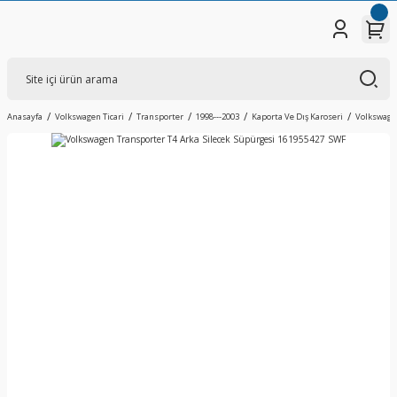
Anasayfa
Volkswagen Ticari
Transporter
1998---2003
Kaporta Ve Dış Karoseri
Volkswagen