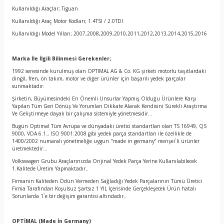
Kullanıldığı Araçlar; Tiguan
Kullanıldığı Araç Motor Kodları; 1.4TSI / 2.0TDI
Kullanıldığı Model Yılları; 2007,2008,2009,2010,2011,2012,2013,2014,2015,2016
Marka İle İlgili Bilinmesi Gerekenler;
1992 senesinde kurulmuş olan OPTIMAL AG & Co. KG şirketi motorlu taşıtlardaki
dingil, fren, ön takım, motor ve diğer ürünler için başarılı yedek parçalar
sunmaktadır.
Şirketin, Büyümesindeki En Önemli Unsurlar Yapmış Olduğu Ürünlere Karşı
Yapılan Tüm Geri Dönüş Ve Yorumları Dikkate Alarak Kendisini Sürekli Araştırma
Ve Geliştirmeye dayalı bir çalışma sistemiyle yönetmesidir…
Bugün Optimal Tüm Avrupa ve dünyadaki üretici standartları olan TS 16949, QS
9000, VDA 6.1., ISO 9001:2008 gibi yedek parça standartları ile özellikle de
1400/2002 numaralı yönetmeliğe uygun "made in germany” menşei`li ürünler
üretmektedir…
Volkswagen Grubu Araçlarınızda Orijinal Yedek Parça Yerine Kullanılabilecek
1.Kalitede Üretim Yapmaktadır..
Firmanın Kaliteden Ödün Vermeden Sağladığı Yedek Parçalarının Tümü Üretici
Firma Tarafından Koşulsuz Şartsız 1 YIL İçerisinde Gerçekleşecek Ürün hatalı
Sorunlarda 1`e bir değişim garantisi altındadır..
OPTİMAL
(Made İn Germany)