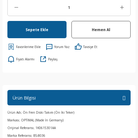
Sepete Ekle
Hemen Al
Yorum Yaz
Tavsiye Et
Fiyatı Alarmı
Paylaş
Ürün Bilgisi
Ürün Adı; Ön Fren Diski Takım (Ön İki Teker)
Markası; OPTİMAL (Made İn Germany)
Orijinal Referansı; 1K0615301AA
Marka Referansı; BS-8036