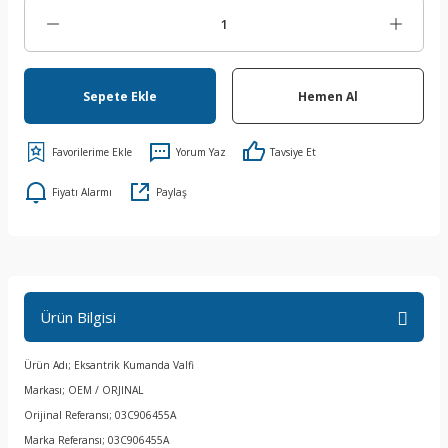
Sepete Ekle
Hemen Al
Yorum Yaz
Tavsiye Et
Fiyatı Alarmı
Paylaş
Ürün Bilgisi
Ürün Adı; Eksantrik Kumanda Valfi
Markası; OEM / ORJINAL
Orijinal Referansı; 03C906455A
Marka Referansı; 03C906455A