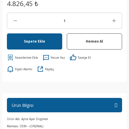
4.826,45 ₺
Sepete Ekle
Hemen Al
Yorum Yaz
Tavsiye Et
Fiyatı Alarmı
Paylaş
Ürün Bilgisi
Ürün Adı; Ayna Ayar Düğmesi
Markası; OEM – (ORJINAL)