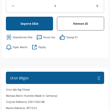
Sepete Ekle
Hemen Al
Yorum Yaz
Tavsiye Et
Fiyatı Alarmı
Paylaş
Ürün Bilgisi
Ürün Adı;Yağ Filtresi
Markası;Mann Hummel (Made İn Germany)
Orijinal Referansı; 030115561AB
Marka Referansı; W712/52