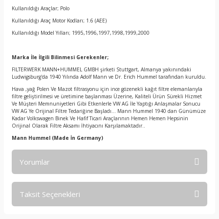
Kullanıldığı Araçlar; Polo
Kullanıldığı Araç Motor Kodları; 1.6 (AEE)
Kullanıldığı Model Yılları; 1995,1996,1997,1998,1999,2000
Marka İle İlgili Bilinmesi Gerekenler;
FILTERWERK MANN+HUMMEL GMBH şirketi Stuttgart, Almanya yakınındaki
Ludwigsburg'da 1940 Yılında Adolf Mann ve Dr. Erich Hummel tarafından kuruldu.
Hava ,yağ Polen Ve Mazot filtrasyonu için ince gözenekli kağıt filtre elemanlarıyla
filtre geliştirilmesi ve üretimine başlanması Üzerine, Kaliteli Ürün Sürekli Hizmet
Ve Müşteri Memnuniyetleri Gibi Etkenlerle VW AG İle Yaptığı Anlaşmalar Sonucu
VW AG Ye Orijinal Filtre Tedariğine Başladı… Mann Hummel 1940 dan Günümüze
Kadar Volkswagen Binek Ve Hafif Ticari Araçlarının Hemen Hemen Hepsinin
Orijinal Olarak Filtre Aksamı İhtiyacını Karşılamaktadır..
Mann Hummel
(Made İn Germany)
Yorumlar
Taksit Seçenekleri
Bu ürüne ilk yorumu siz yapın!