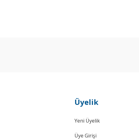
Bu ürüne ilk yorumu siz yapın!
Yorum Yaz
Üyelik
Yeni Üyelik
Üye Girişi