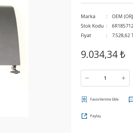
Marka
OEM (ORJ
Stok Kodu
6R18571
Fiyat
7.528,62
9.034,34 ₺
Paylaş