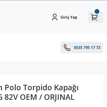
Giriş Yap
0535 795 17 73
 Polo Torpido Kapağı
 82V OEM / ORJINAL