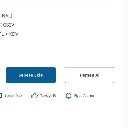
INAL)
21G82V
 TL + KDV
Sepete Ekle
Hemen Al
Yorum Yaz
Tavsiye Et
Fiyatı Alarmı