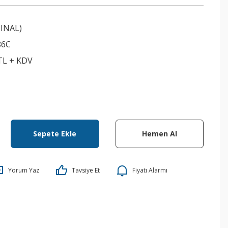
INAL)
86C
 TL + KDV
Sepete Ekle
Hemen Al
Yorum Yaz
Tavsiye Et
Fiyatı Alarmı