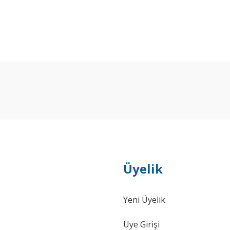
Bu ürüne ilk yorumu siz yapın!
Yorum Yaz
Üyelik
Yeni Üyelik
Üye Girişi