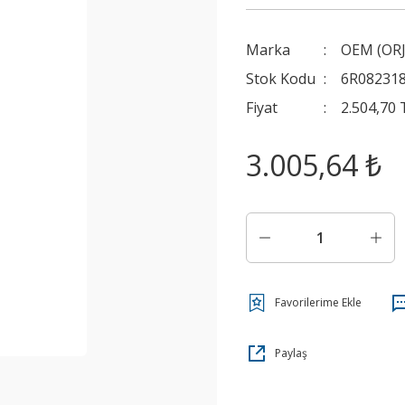
Marka
OEM (ORJ
Stok Kodu
6R08231
Fiyat
2.504,70
3.005,64 ₺
Paylaş