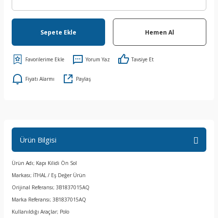
Sepete Ekle
Hemen Al
Yorum Yaz
Tavsiye Et
Fiyatı Alarmı
Paylaş
Ürün Bilgisi
Ürün Adı; Kapı Kilidi Ön Sol
Markası; İTHAL / Eş Değer Ürün
Orijinal Referansı; 3B1837015AQ
Marka Referansı; 3B1837015AQ
Kullanıldığı Araçlar; Polo