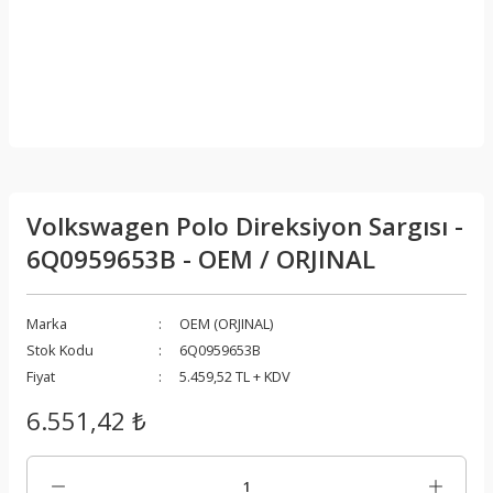
Volkswagen Polo Direksiyon Sargısı -
6Q0959653B - OEM / ORJINAL
Marka
OEM (ORJINAL)
Stok Kodu
6Q0959653B
Fiyat
5.459,52 TL + KDV
6.551,42 ₺