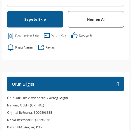
Sepete Ekle
Hemen Al
Yorum Yaz
Tavsiye Et
Fiyatı Alarmı
Paylaş
Ürün Bilgisi
Ürün Adı; Direksiyon Sargısı / Aırbag Sargısı
Markası; OEM – (ORJINAL)
Orijinal Referansı; 6Q0959653B
Marka Referansı; 6Q0959653B
Kullanıldığı Araçlar; Polo