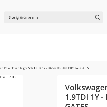
n Polo Classic Triger Seti 1.9TDI 1Y - K025223XS - 028198119A - GATES
Volkswagen 
1.9TDI 1Y -
GATES