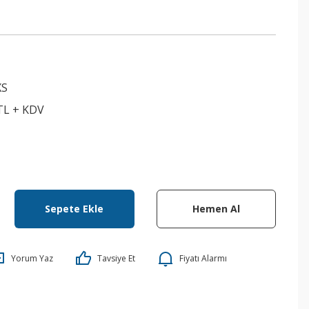
XS
 TL + KDV
Sepete Ekle
Hemen Al
Yorum Yaz
Tavsiye Et
Fiyatı Alarmı