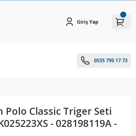
Giriş Yap
0535 795 17 73
Polo Classic Triger Seti
 K025223XS - 028198119A -