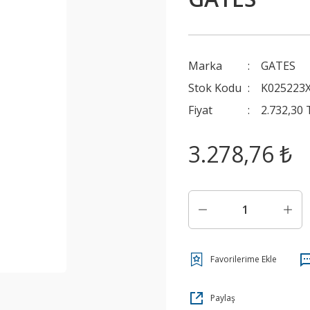
Marka
GATES
Stok Kodu
K025223
Fiyat
2.732,30
3.278,76 ₺
Paylaş