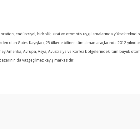
ation, endüstriyel, hidrolik, zirai ve otomotiv uygulamalarında yüksek teknoloji
nden olan Gates Kayışları, 25 ülkede bilinen tüm alman araçlarında 2012 yılınd
üney Amerika, Avrupa, Asya, Avustralya ve Körfez bölgelerindeki tüm büyük otom
 pazarının da vazgeçilmez kayış markasıdır.
Bu ürüne ilk yorumu siz yapın!
Yorum Yaz