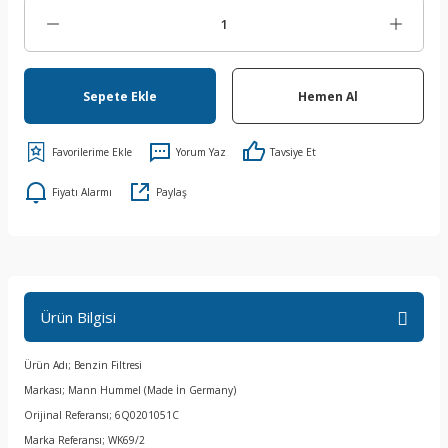
Sepete Ekle
Hemen Al
Yorum Yaz
Tavsiye Et
Fiyatı Alarmı
Paylaş
Ürün Bilgisi
Ürün Adı; Benzin Filtresi
Markası; Mann Hummel (Made İn Germany)
Orijinal Referansı; 6Q0201051C
Marka Referansı; WK69/2