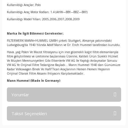
Kullanıldığı Araçlar; Polo
Kullanıldığı Araç Motor Kodları; 1.4 (AHW—BBY—BBZ—BKY)
Kullanıldığı Model Yılları; 2005,2006,2007,2008,2009
Marka İle İlgili Bilinmesi Gerekenler;
FILTERWERK MANN+HUMMEL GMBH şirketi Stuttgart, Almanya yakınındaki
Ludwigsburg'da 1940 Yılında Adolf Mann ve Dr. Erich Hummel tarafından kuruldu.
Hava ,yağ Polen Ve Mazot filtrasyonu için ince gözenekli kağıt filtre elemanlarıyla
filtre geliştirilmesi ve üretimine başlanması Üzerine, Kaliteli Ürün Sürekli Hizmet
Ve Müşteri Memnuniyetleri Gibi Etkenlerle VW AG İle Yaptığı Anlaşmalar Sonucu
VW AG Ye Orijinal Filtre Tedariğine Başladı… Mann Hummel 1940 dan Günümüze
Kadar Volkswagen Binek Ve Hafif Ticari Araçlarının Hemen Hemen Hepsinin
Orijinal Olarak Filtre Aksamı İhtiyacını Karşılamaktadır..
Mann Hummel
(Made İn Germany)
Yorumlar
Taksit Seçenekleri
Bu ürüne ilk yorumu siz yapın!