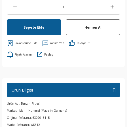
Sepete Ekle
Hemen Al
Yorum Yaz
Tavsiye Et
Fiyatı Alarmı
Paylaş
Ürün Bilgisi
Ürün Adı; Benzin Filtresi
Markası; Mann Hummel (Made İn Germany)
Orijinal Referansı; 6X0201511B
Marka Referansı; WK512