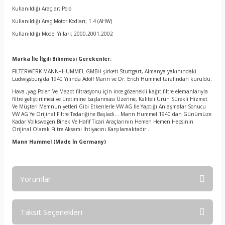
Kullanıldığı Araçlar; Polo
Kullanıldığı Araç Motor Kodları; 1.4 (AHW)
Kullanıldığı Model Yılları; 2000,2001,2002
Marka İle İlgili Bilinmesi Gerekenler;
FILTERWERK MANN+HUMMEL GMBH şirketi Stuttgart, Almanya yakınındaki
Ludwigsburg'da 1940 Yılında Adolf Mann ve Dr. Erich Hummel tarafından kuruldu.
Hava ,yağ Polen Ve Mazot filtrasyonu için ince gözenekli kağıt filtre elemanlarıyla
filtre geliştirilmesi ve üretimine başlanması Üzerine, Kaliteli Ürün Sürekli Hizmet
Ve Müşteri Memnuniyetleri Gibi Etkenlerle VW AG İle Yaptığı Anlaşmalar Sonucu
VW AG Ye Orijinal Filtre Tedariğine Başladı… Mann Hummel 1940 dan Günümüze
Kadar Volkswagen Binek Ve Hafif Ticari Araçlarının Hemen Hemen Hepsinin
Orijinal Olarak Filtre Aksamı İhtiyacını Karşılamaktadır..
Mann Hummel
(Made İn Germany)
Yorumlar
Taksit Seçenekleri
Bu ürüne ilk yorumu siz yapın!