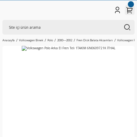
Anasayfa
Volkswagen Binek
Polo
2000---2002
Fren Disk Balata Aksamları
Volkswagen Pol