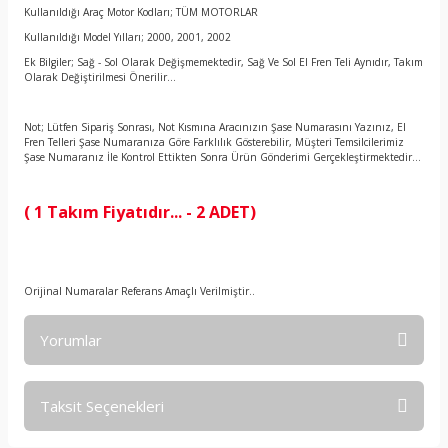
Kullanıldığı Araç Motor Kodları; TÜM MOTORLAR
Kullanıldığı Model Yılları; 2000, 2001, 2002
Ek Bilgiler; Sağ - Sol Olarak Değişmemektedir, Sağ Ve Sol El Fren Teli Aynıdır, Takım
Olarak Değiştirilmesi Önerilir...
Not; Lütfen Sipariş Sonrası, Not Kısmına Aracınızın Şase Numarasını Yazınız, El
Fren Telleri Şase Numaranıza Göre Farklılık Gösterebilir, Müşteri Temsilcilerimiz
Şase Numaranız İle Kontrol Ettikten Sonra Ürün Gönderimi Gerçekleştirmektedir...
( 1 Takım Fiyatıdır... - 2 ADET)
Orijinal Numaralar Referans Amaçlı Verilmiştir..
Yorumlar
Taksit Seçenekleri
Bu ürüne ilk yorumu siz yapın!