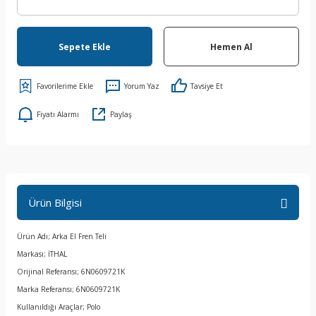
Sepete Ekle
Hemen Al
Yorum Yaz
Tavsiye Et
Fiyatı Alarmı
Paylaş
Ürün Bilgisi
Ürün Adı; Arka El Fren Teli
Markası; İTHAL
Orijinal Referansı; 6N0609721K
Marka Referansı; 6N0609721K
Kullanıldığı Araçlar; Polo