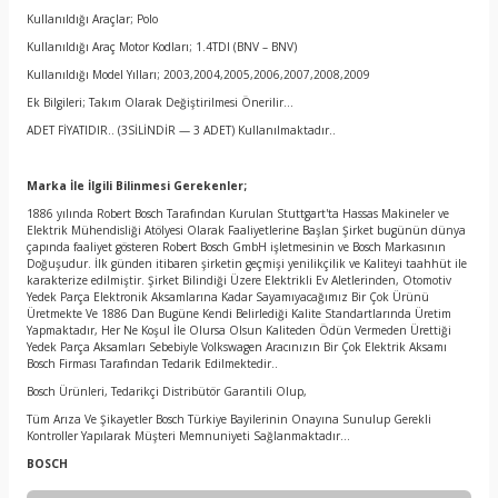
Kullanıldığı Araçlar; Polo
Kullanıldığı Araç Motor Kodları; 1.4TDI (BNV – BNV)
Kullanıldığı Model Yılları; 2003,2004,2005,2006,2007,2008,2009
Ek Bilgileri; Takım Olarak Değiştirilmesi Önerilir…
ADET FİYATIDIR.. (3SİLİNDİR — 3 ADET) Kullanılmaktadır..
Marka İle İlgili Bilinmesi Gerekenler;
1886 yılında Robert Bosch Tarafından Kurulan Stuttgart'ta Hassas Makineler ve
Elektrik Mühendisliği Atölyesi Olarak Faaliyetlerine Başlan Şirket bugünün dünya
çapında faaliyet gösteren Robert Bosch GmbH işletmesinin ve Bosch Markasının
Doğuşudur. İlk günden itibaren şirketin geçmişi yenilikçilik ve Kaliteyi taahhüt ile
karakterize edilmiştir. Şirket Bilindiği Üzere Elektrikli Ev Aletlerinden, Otomotiv
Yedek Parça Elektronik Aksamlarına Kadar Sayamıyacağımız Bir Çok Ürünü
Üretmekte Ve 1886 Dan Bugüne Kendi Belirlediği Kalite Standartlarında Üretim
Yapmaktadır, Her Ne Koşul İle Olursa Olsun Kaliteden Ödün Vermeden Ürettiği
Yedek Parça Aksamları Sebebiyle Volkswagen Aracınızın Bir Çok Elektrik Aksamı
Bosch Firması Tarafından Tedarik Edilmektedir..
Bosch Ürünleri, Tedarikçi Distribütör Garantili Olup,
Tüm Arıza Ve Şikayetler Bosch Türkiye Bayilerinin Onayına Sunulup Gerekli
Kontroller Yapılarak Müşteri Memnuniyeti Sağlanmaktadır…
BOSCH