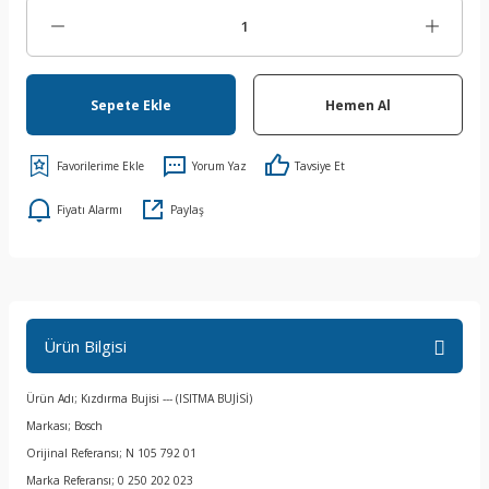
Sepete Ekle
Hemen Al
Yorum Yaz
Tavsiye Et
Fiyatı Alarmı
Paylaş
Ürün Bilgisi
Ürün Adı; Kızdırma Bujisi --- (ISITMA BUJİSİ)
Markası; Bosch
Orijinal Referansı; N 105 792 01
Marka Referansı; 0 250 202 023