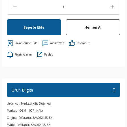
Sepete Ekle
Hemen Al
Yorum Yaz
Tavsiye Et
Fiyatı Alarmı
Paylaş
Ürün Bilgisi
Ürün Adı; Merkezi Kilit Düğmesi
Markası; OEM – (ORJINAL)
Orijinal Referansı; 3AA962125 3X1
Marka Referansı; 3AA962125 3X1