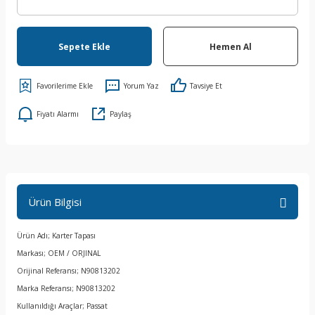
Sepete Ekle
Hemen Al
Yorum Yaz
Tavsiye Et
Fiyatı Alarmı
Paylaş
Ürün Bilgisi
Ürün Adı; Karter Tapası
Markası; OEM / ORJINAL
Orijinal Referansı; N90813202
Marka Referansı; N90813202
Kullanıldığı Araçlar; Passat