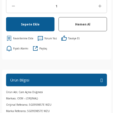
Sepete Ekle
Hemen Al
Yorum Yaz
Tavsiye Et
Fiyatı Alarmı
Paylaş
Ürün Bilgisi
Ürün Adı; Cam Açma Düğmesi
Markası; OEM – (ORJINAL)
Orijinal Referansı; 5G0959857E WZU
Marka Referansı; 5G0959857E WZU