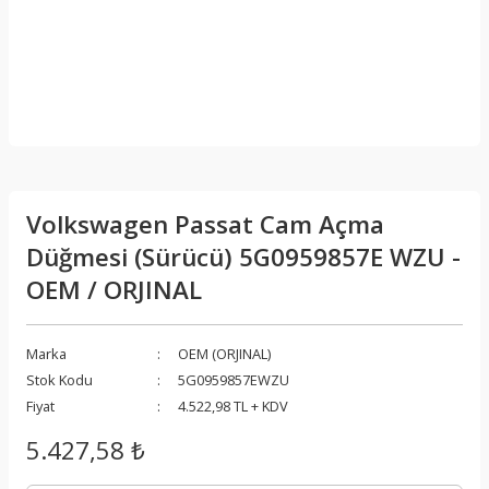
Volkswagen Passat Cam Açma
Düğmesi (Sürücü) 5G0959857E WZU -
OEM / ORJINAL
Marka
OEM (ORJINAL)
Stok Kodu
5G0959857EWZU
Fiyat
4.522,98 TL + KDV
5.427,58 ₺