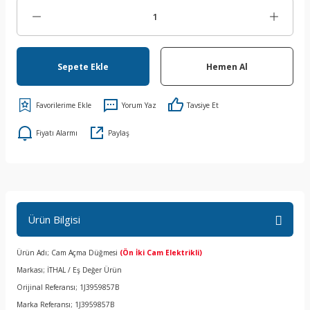
Sepete Ekle
Hemen Al
Yorum Yaz
Tavsiye Et
Fiyatı Alarmı
Paylaş
Ürün Bilgisi
Ürün Adı; Cam Açma Düğmesi
(Ön İki Cam Elektrikli)
Markası; İTHAL / Eş Değer Ürün
Orijinal Referansı; 1J3959857B
Marka Referansı; 1J3959857B