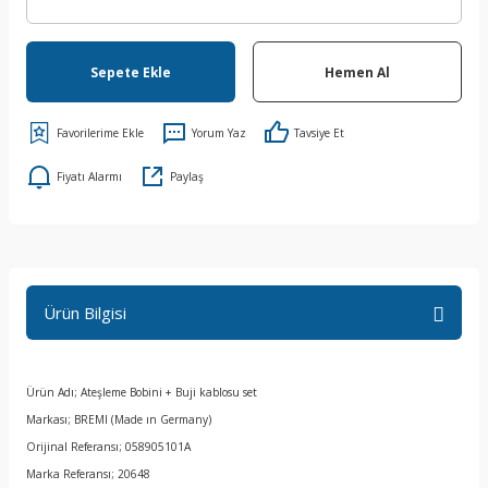
Sepete Ekle
Hemen Al
Yorum Yaz
Tavsiye Et
Fiyatı Alarmı
Paylaş
Ürün Bilgisi
Ürün Adı; Ateşleme Bobini + Buji kablosu set
Markası; BREMI (Made ın Germany)
Orijinal Referansı; 058905101A
Marka Referansı; 20648