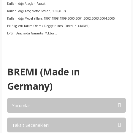
Kullanıldığı Araçlar; Passat
Kullanıldığı Araç Motor Kodları; 1.8 (ADR)
Kullanıldığı Model Yılları; 1997,1998,1999,2000,2001,2002,2003,2004,2005
Ek Bilgileri; Takım Olarak Değiştirilmesi Önerilir.. (4ADET)
LPG`li Araçlarda Garantisi Yoktur…
BREMI (Made ın
Germany)
Yorumlar
Taksit Seçenekleri
Bu ürüne ilk yorumu siz yapın!