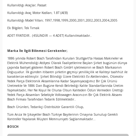
Kullanıldığı Araçlar; Passat
Kullanıldığı Araç Motor Kodları; 1.8T (AEB)
Kullanıldığı Model Yılları; 1997,1998,1999,2000,2001,2002,2003,2004,2005
Ek Bilgileri; Tek Tırnak
ADET FİYATIDIR.. (4SİLİNDİR — 4 ADET) Kullanılmaktadır..
Marka İle İlgili Bilinmesi Gerekenler;
1886 yılında Robert Bosch Tarafından Kurulan Stuttgart'ta Hassas Makineler ve
Elektrik Mühendisliği Atölyesi Olarak Faaliyetlerine Başlan Şirket bugünün dünya
çapında faaliyet gösteren Robert Bosch GmbH işletmesinin ve Bosch Markasının
Doğuşudur. İlk günden itibaren şirketin geçmişi yenilikçilik ve Kaliteyi taahhüt ile
karakterize edilmiştir. Şirket Bilindiği Üzere Elektrikli Ev Aletlerinden, Otomotiv
Yedek Parça Elektronik Aksamlarına Kadar Sayamıyacağımız Bir Çok Ürünü
Üretmekte Ve 1886 Dan Bugüne Kendi Belirlediği Kalite Standartlarında Üretim
Yapmaktadır, Her Ne Koşul İle Olursa Olsun Kaliteden Ödün Vermeden Ürettiği
Yedek Parça Aksamları Sebebiyle Volkswagen Aracınızın Bir Çok Elektrik Aksamı
Bosch Firması Tarafından Tedarik Edilmektedir..
Bosch Ürünleri, Tedarikçi Distribütör Garantili Olup,
Tüm Arıza Ve Şikayetler Bosch Türkiye Bayilerinin Onayına Sunulup Gerekli
Kontroller Yapılarak Müşteri Memnuniyeti Sağlanmaktadır…
BOSCH