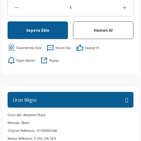
Sepete Ekle
Hemen Al
Yorum Yaz
Tavsiye Et
Fiyatı Alarmı
Paylaş
Ürün Bilgisi
Ürün Adı; Ateşleme Bujisi
Markası; Bosch
Orijinal Referansı; 101000063AA
Marka Referansı; 0 242 236 564