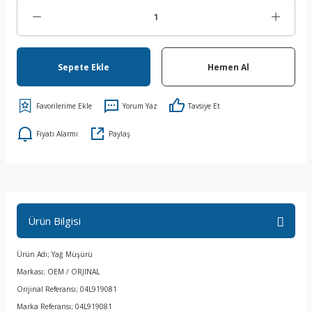
Sepete Ekle
Hemen Al
Yorum Yaz
Tavsiye Et
Fiyatı Alarmı
Paylaş
Ürün Bilgisi
Ürün Adı; Yağ Müşürü
Markası; OEM / ORJINAL
Orijinal Referansı; 04L919081
Marka Referansı; 04L919081