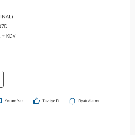
INAL)
07D
L + KDV
Yorum Yaz
Tavsiye Et
Fiyatı Alarmı