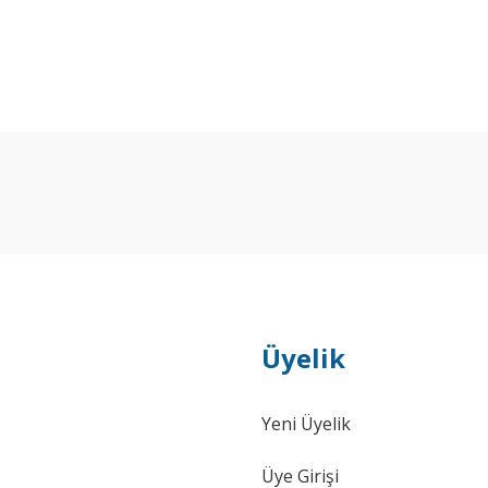
Bu ürüne ilk yorumu siz yapın!
Yorum Yaz
Üyelik
Yeni Üyelik
Üye Girişi