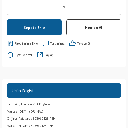
Sepete Ekle
Hemen Al
Yorum Yaz
Tavsiye Et
Fiyatı Alarmı
Paylaş
Ürün Bilgisi
Ürün Adı; Merkezi Kilit Düğmesi
Markası; OEM – (ORJINAL)
Orijinal Referansı; 5C6962125 REH
Marka Referansı; 5C6962125 REH