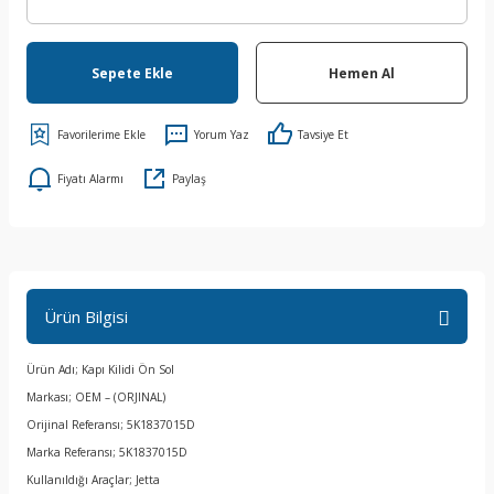
Sepete Ekle
Hemen Al
Yorum Yaz
Tavsiye Et
Fiyatı Alarmı
Paylaş
Ürün Bilgisi
Ürün Adı; Kapı Kilidi Ön Sol
Markası; OEM – (ORJINAL)
Orijinal Referansı; 5K1837015D
Marka Referansı; 5K1837015D
Kullanıldığı Araçlar; Jetta