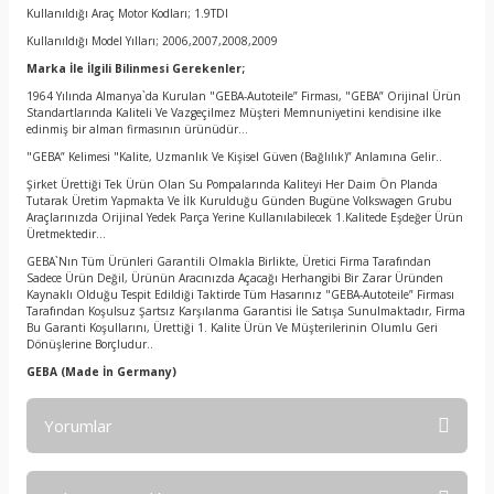
Kullanıldığı Araç Motor Kodları; 1.9TDI
Kullanıldığı Model Yılları; 2006,2007,2008,2009
Marka İle İlgili Bilinmesi Gerekenler;
1964 Yılında Almanya`da Kurulan "GEBA-Autoteile” Firması, "GEBA” Orijinal Ürün
Standartlarında Kaliteli Ve Vazgeçilmez Müşteri Memnuniyetini kendisine ilke
edinmiş bir alman firmasının ürünüdür…
"GEBA” Kelimesi "Kalite, Uzmanlık Ve Kişisel Güven (Bağlılık)” Anlamına Gelir..
Şirket Ürettiği Tek Ürün Olan Su Pompalarında Kaliteyi Her Daim Ön Planda
Tutarak Üretim Yapmakta Ve İlk Kurulduğu Günden Bugüne Volkswagen Grubu
Araçlarınızda Orijinal Yedek Parça Yerine Kullanılabilecek 1.Kalitede Eşdeğer Ürün
Üretmektedir…
GEBA`Nın Tüm Ürünleri Garantili Olmakla Birlikte, Üretici Firma Tarafından
Sadece Ürün Değil, Ürünün Aracınızda Açacağı Herhangibi Bir Zarar Üründen
Kaynaklı Olduğu Tespit Edildiği Taktirde Tüm Hasarınız "GEBA-Autoteile” Firması
Tarafından Koşulsuz Şartsız Karşılanma Garantisi İle Satışa Sunulmaktadır, Firma
Bu Garanti Koşullarını, Ürettiği 1. Kalite Ürün Ve Müşterilerinin Olumlu Geri
Dönüşlerine Borçludur..
GEBA
(Made İn Germany)
Yorumlar