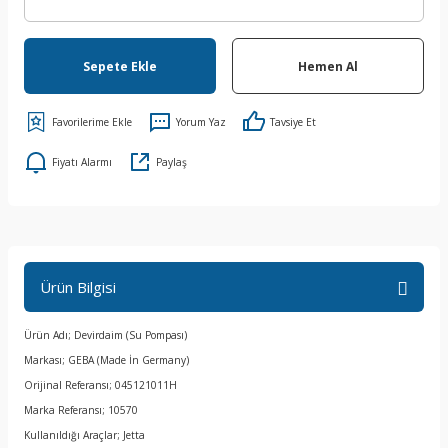
Sepete Ekle
Hemen Al
Yorum Yaz
Tavsiye Et
Fiyatı Alarmı
Paylaş
Ürün Bilgisi
Ürün Adı; Devirdaim (Su Pompası)
Markası; GEBA (Made İn Germany)
Orijinal Referansı; 045121011H
Marka Referansı; 10570
Kullanıldığı Araçlar; Jetta