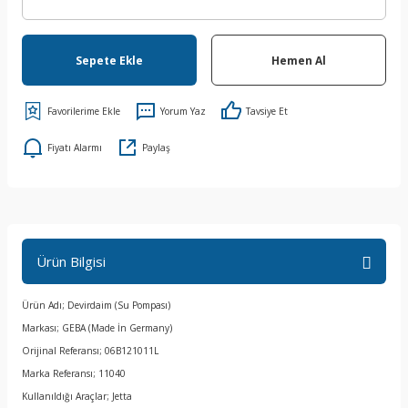
Sepete Ekle
Hemen Al
Yorum Yaz
Tavsiye Et
Fiyatı Alarmı
Paylaş
Ürün Bilgisi
Ürün Adı; Devirdaim (Su Pompası)
Markası; GEBA (Made İn Germany)
Orijinal Referansı; 06B121011L
Marka Referansı; 11040
Kullanıldığı Araçlar; Jetta