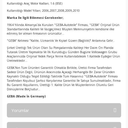
Kullanıldığı Araç Motor Kodları; 1.6 (BSE)
Kullanıldığı Model Yılları; 2006,2007,2008,2009,2010
Marka İle İlgili Bilinmesi Gerekenler;
1964 Yılında Almanya`da Kurulan "GEBA-Autoteile” Firması, "GEBA” Orijinal Ürün
Standartlarında Kaliteli Ve Vazgeçilmez Müşteri Memnuniyetini kendisine ilke
edinmiş bir alman firmasının ürünüdür…
"GEBA” Kelimesi "Kalite, Uzmanlık Ve Kişisel Güven (Bağlılık)” Anlamına Gelir..
Şirket Ürettiği Tek Ürün Olan Su Pompalarında Kaliteyi Her Daim Ön Planda
Tutarak Üretim Yapmakta Ve İlk Kurulduğu Günden Bugüne Volkswagen Grubu
Araçlarınızda Orijinal Yedek Parça Yerine Kullanılabilecek 1.Kalitede Eşdeğer Ürün
Üretmektedir…
GEBA`Nın Tüm Ürünleri Garantili Olmakla Birlikte, Üretici Firma Tarafından
Sadece Ürün Değil, Ürünün Aracınızda Açacağı Herhangibi Bir Zarar Üründen
Kaynaklı Olduğu Tespit Edildiği Taktirde Tüm Hasarınız "GEBA-Autoteile” Firması
Tarafından Koşulsuz Şartsız Karşılanma Garantisi İle Satışa Sunulmaktadır, Firma
Bu Garanti Koşullarını, Ürettiği 1. Kalite Ürün Ve Müşterilerinin Olumlu Geri
Dönüşlerine Borçludur..
GEBA
(Made İn Germany)
Yorumlar