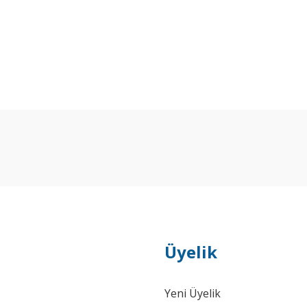
Bu ürüne ilk yorumu siz yapın!
Yorum Yaz
Üyelik
Yeni Üyelik