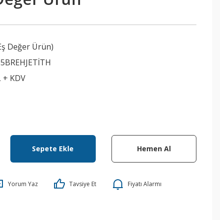
Eş Değer Ürün)
55BREHJETİTH
L + KDV
Sepete Ekle
Hemen Al
Yorum Yaz
Tavsiye Et
Fiyatı Alarmı