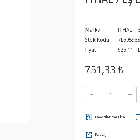
Marka
İTHAL - (
Stok Kodu
7L69598
Fiyat
626,11 T
751,33 ₺
Paylaş