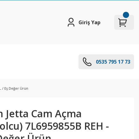
Giriş Yap
0535 795 17 73
 / Eş Değer Ürün
 Jetta Cam Açma
olcu) 7L6959855B REH -
 Değer Ürün