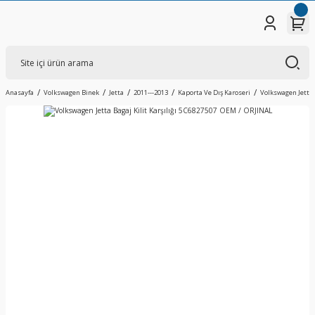
Anasayfa
Volkswagen Binek
Jetta
2011---2013
Kaporta Ve Dış Karoseri
Volkswagen Jetta 