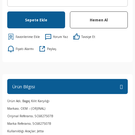
Sepete Ekle
Hemen Al
Yorum Yaz
Tavsiye Et
Fiyatı Alarmı
Paylaş
Ürün Bilgisi
Ürün Adı; Bagaj Kilit Karşılığı
Markası; OEM – (ORJINAL)
Orijinal Referansı; 5C6827507B
Marka Referansı; 5C6827507B
Kullanıldığı Araçlar; Jetta