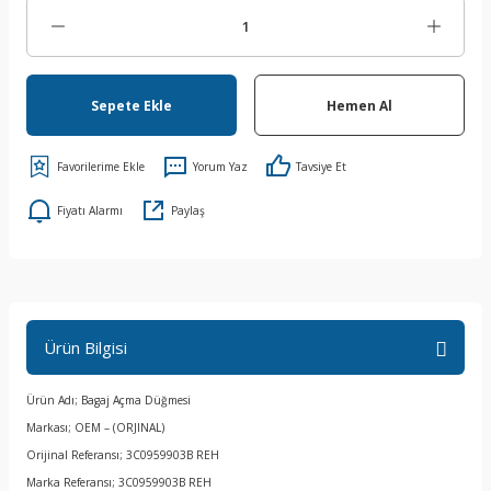
Sepete Ekle
Hemen Al
Yorum Yaz
Tavsiye Et
Fiyatı Alarmı
Paylaş
Ürün Bilgisi
Ürün Adı; Bagaj Açma Düğmesi
Markası; OEM – (ORJINAL)
Orijinal Referansı; 3C0959903B REH
Marka Referansı; 3C0959903B REH