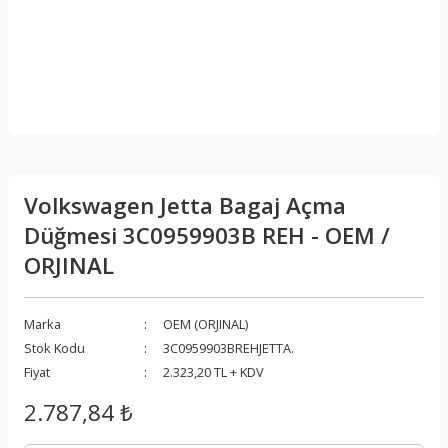
Volkswagen Jetta Bagaj Açma
Düğmesi 3C0959903B REH - OEM /
ORJINAL
Marka
OEM (ORJINAL)
Stok Kodu
3C0959903BREHJETTA.
Fiyat
2.323,20 TL + KDV
2.787,84 ₺