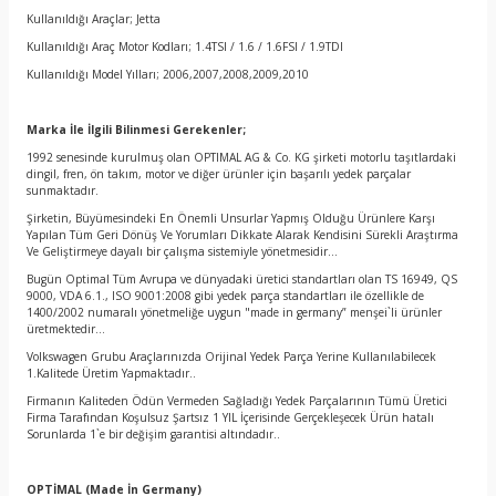
Kullanıldığı Araçlar; Jetta
Kullanıldığı Araç Motor Kodları; 1.4TSI / 1.6 / 1.6FSI / 1.9TDI
Kullanıldığı Model Yılları; 2006,2007,2008,2009,2010
Marka İle İlgili Bilinmesi Gerekenler;
1992 senesinde kurulmuş olan OPTIMAL AG & Co. KG şirketi motorlu taşıtlardaki
dingil, fren, ön takım, motor ve diğer ürünler için başarılı yedek parçalar
sunmaktadır.
Şirketin, Büyümesindeki En Önemli Unsurlar Yapmış Olduğu Ürünlere Karşı
Yapılan Tüm Geri Dönüş Ve Yorumları Dikkate Alarak Kendisini Sürekli Araştırma
Ve Geliştirmeye dayalı bir çalışma sistemiyle yönetmesidir…
Bugün Optimal Tüm Avrupa ve dünyadaki üretici standartları olan TS 16949, QS
9000, VDA 6.1., ISO 9001:2008 gibi yedek parça standartları ile özellikle de
1400/2002 numaralı yönetmeliğe uygun "made in germany” menşei`li ürünler
üretmektedir…
Volkswagen Grubu Araçlarınızda Orijinal Yedek Parça Yerine Kullanılabilecek
1.Kalitede Üretim Yapmaktadır..
Firmanın Kaliteden Ödün Vermeden Sağladığı Yedek Parçalarının Tümü Üretici
Firma Tarafından Koşulsuz Şartsız 1 YIL İçerisinde Gerçekleşecek Ürün hatalı
Sorunlarda 1`e bir değişim garantisi altındadır..
OPTİMAL
(Made İn Germany)