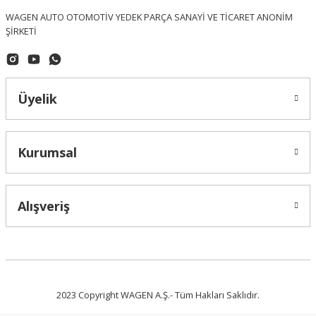
WAGEN AUTO OTOMOTİV YEDEK PARÇA SANAYİ VE TİCARET ANONİM
ŞİRKETİ
Üyelik
OPTIMAL (Made In Germany)
Kurumsal
Volkswagen Jetta Ön Fren Balatası OPTİMAL - 12155 - 3C0698151C
Alışveriş
2.185,26 ₺
2023 Copyright WAGEN A.Ş.- Tüm Hakları Saklıdır.