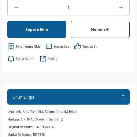
Sepete Ekle
Hemen Al
Yorum Yaz
Tavsiye Et
Fiyatı Alarmı
Paylaş
Ürün Bilgisi
Ürün Adı; Arka Fren Disk Takımı (Arka İki Teker)
Markası; OPTİMAL (Made İn Germany)
Orijinal Referansı; 1K0615601AC
Marka Referansı; BS-7518