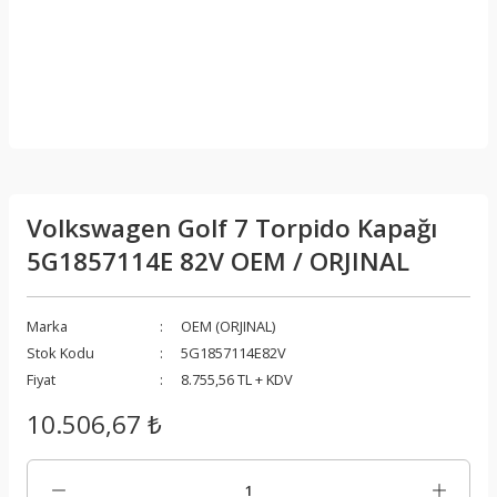
Volkswagen Golf 7 Torpido Kapağı
5G1857114E 82V OEM / ORJINAL
Marka
OEM (ORJINAL)
Stok Kodu
5G1857114E82V
Fiyat
8.755,56 TL + KDV
10.506,67 ₺