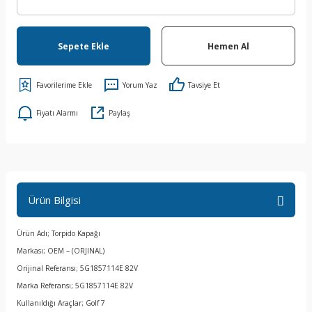
Sepete Ekle
Hemen Al
Yorum Yaz
Tavsiye Et
Fiyatı Alarmı
Paylaş
Ürün Bilgisi
Ürün Adı; Torpido Kapağı
Markası; OEM – (ORJINAL)
Orijinal Referansı; 5G1857114E 82V
Marka Referansı; 5G1857114E 82V
Kullanıldığı Araçlar; Golf 7