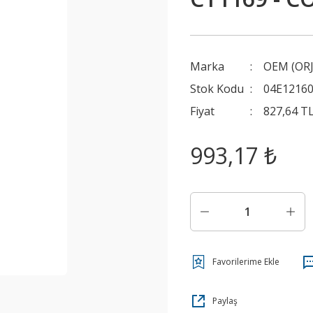
Marka
OEM (ORJ
Stok Kodu
04E1216
Fiyat
827,64 T
993,17 ₺
Paylaş