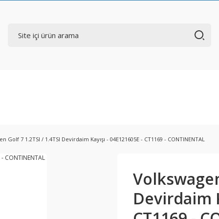
n Golf 7 1.2TSI / 1.4TSI Devirdaim Kayışı - 04E121605E - CT1169 - CONTINENTAL
Volkswagen 
Devirdaim K
CT1169 - 