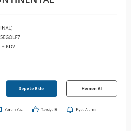
INAL)
05EGOLF7
L + KDV
Sepete Ekle
Hemen Al
Yorum Yaz
Tavsiye Et
Fiyatı Alarmı