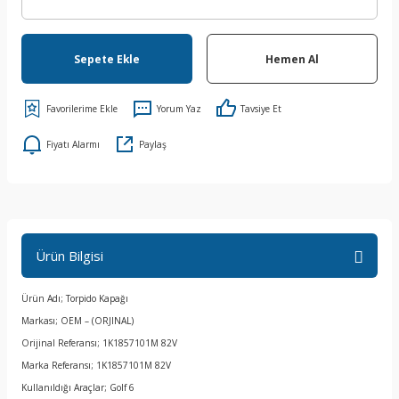
Sepete Ekle
Hemen Al
Yorum Yaz
Tavsiye Et
Fiyatı Alarmı
Paylaş
Ürün Bilgisi
Ürün Adı; Torpido Kapağı
Markası; OEM – (ORJINAL)
Orijinal Referansı; 1K1857101M 82V
Marka Referansı; 1K1857101M 82V
Kullanıldığı Araçlar; Golf 6