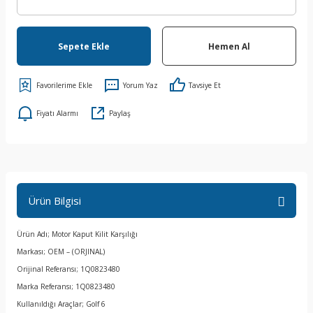
Sepete Ekle
Hemen Al
Yorum Yaz
Tavsiye Et
Fiyatı Alarmı
Paylaş
Ürün Bilgisi
Ürün Adı; Motor Kaput Kilit Karşılığı
Markası; OEM – (ORJINAL)
Orijinal Referansı; 1Q0823480
Marka Referansı; 1Q0823480
Kullanıldığı Araçlar; Golf 6