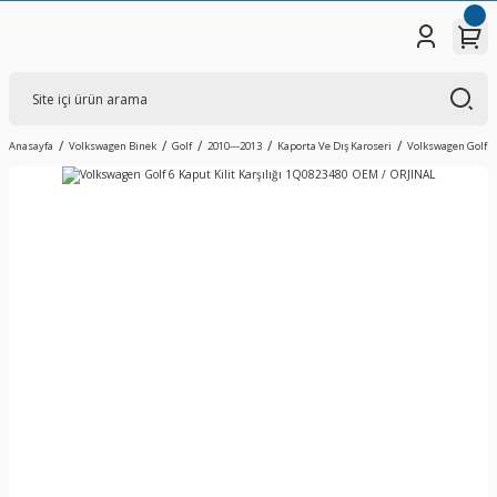
Anasayfa
Volkswagen Binek
Golf
2010---2013
Kaporta Ve Dış Karoseri
Volkswagen Golf 6 