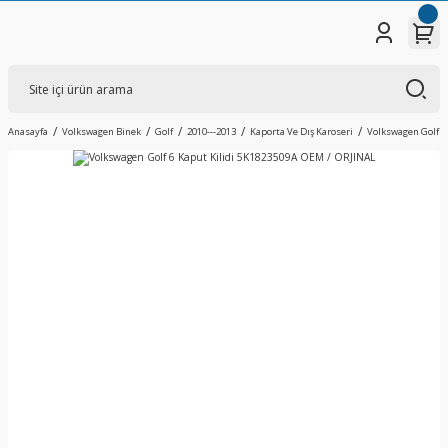
Anasayfa
Volkswagen Binek
Golf
2010---2013
Kaporta Ve Dış Karoseri
Volkswagen Golf 6