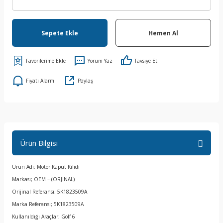
Sepete Ekle
Hemen Al
Yorum Yaz
Tavsiye Et
Fiyatı Alarmı
Paylaş
Ürün Bilgisi
Ürün Adı; Motor Kaput Kilidi
Markası; OEM – (ORJINAL)
Orijinal Referansı; 5K1823509A
Marka Referansı; 5K1823509A
Kullanıldığı Araçlar; Golf 6