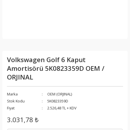
Volkswagen Golf 6 Kaput
Amortisörü 5K0823359D OEM /
ORJINAL
Marka
OEM (ORJINAL)
Stok Kodu
5K0823359D
Fiyat
2.526,48 TL + KDV
3.031,78 ₺