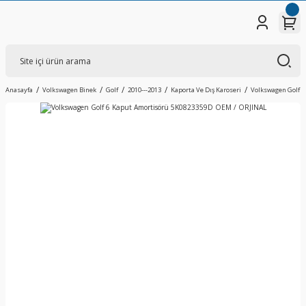
Anasayfa
Volkswagen Binek
Golf
2010---2013
Kaporta Ve Dış Karoseri
Volkswagen Golf 6