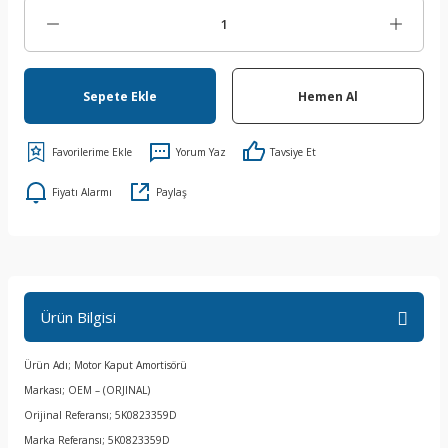
Sepete Ekle
Hemen Al
Yorum Yaz
Tavsiye Et
Fiyatı Alarmı
Paylaş
Ürün Bilgisi
Ürün Adı; Motor Kaput Amortisörü
Markası; OEM – (ORJINAL)
Orijinal Referansı; 5K0823359D
Marka Referansı; 5K0823359D