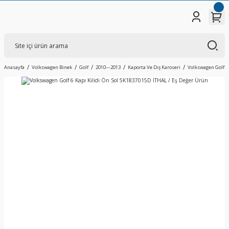
Anasayfa
Volkswagen Binek
Golf
2010---2013
Kaporta Ve Dış Karoseri
Volkswagen Golf 6 