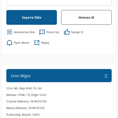
Sepete Ekle
Hemen Al
Yorum Yaz
Tavsiye Et
Fiyatı Alarmı
Paylaş
Ürün Bilgisi
Ürün Adı; Kapı Kilidi Ön Sol
Markası; İTHAL / Eş Değer Ürün
Orijinal Referansı; 5K1837015D
Marka Referansı; 5K1837015D
Kullanıldığı Araçlar; Golf 6