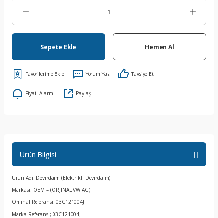
Sepete Ekle
Hemen Al
Yorum Yaz
Tavsiye Et
Fiyatı Alarmı
Paylaş
Ürün Bilgisi
Ürün Adı; Devirdaim (Elektrikli Devirdaim)
Markası; OEM – (ORJINAL VW AG)
Orijinal Referansı; 03C121004J
Marka Referansı; 03C121004J