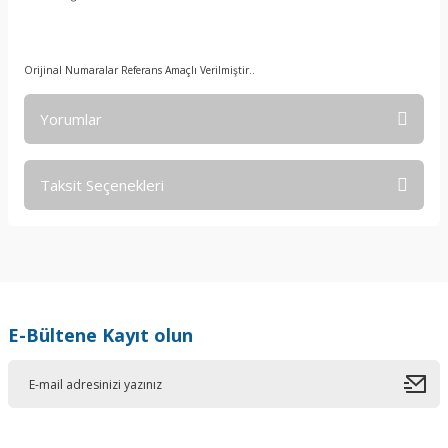
Orijinal Numaralar Referans Amaçlı Verilmiştir..
Yorumlar
Taksit Seçenekleri
Bu ürüne ilk yorumu siz yapın!
Yorum Yaz
E-Bültene Kayıt olun