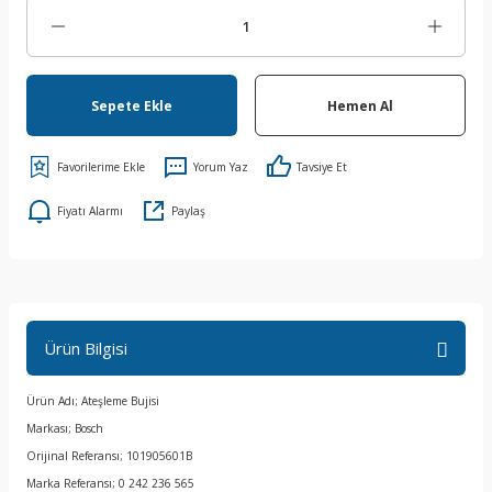
Sepete Ekle
Hemen Al
Yorum Yaz
Tavsiye Et
Fiyatı Alarmı
Paylaş
Ürün Bilgisi
Ürün Adı; Ateşleme Bujisi
Markası; Bosch
Orijinal Referansı; 101905601B
Marka Referansı; 0 242 236 565