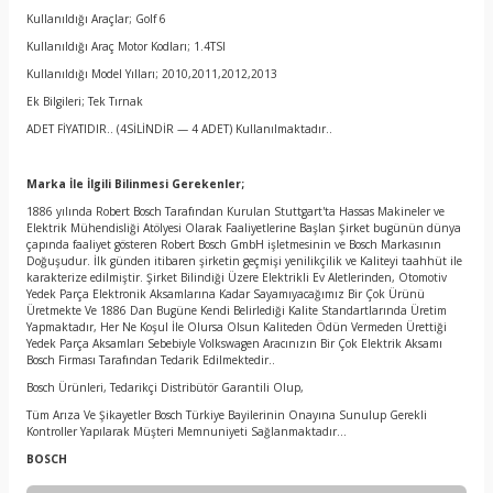
Kullanıldığı Araçlar; Golf 6
Kullanıldığı Araç Motor Kodları; 1.4TSI
Kullanıldığı Model Yılları; 2010,2011,2012,2013
Ek Bilgileri; Tek Tırnak
ADET FİYATIDIR.. (4SİLİNDİR — 4 ADET) Kullanılmaktadır..
Marka İle İlgili Bilinmesi Gerekenler;
1886 yılında Robert Bosch Tarafından Kurulan Stuttgart'ta Hassas Makineler ve
Elektrik Mühendisliği Atölyesi Olarak Faaliyetlerine Başlan Şirket bugünün dünya
çapında faaliyet gösteren Robert Bosch GmbH işletmesinin ve Bosch Markasının
Doğuşudur. İlk günden itibaren şirketin geçmişi yenilikçilik ve Kaliteyi taahhüt ile
karakterize edilmiştir. Şirket Bilindiği Üzere Elektrikli Ev Aletlerinden, Otomotiv
Yedek Parça Elektronik Aksamlarına Kadar Sayamıyacağımız Bir Çok Ürünü
Üretmekte Ve 1886 Dan Bugüne Kendi Belirlediği Kalite Standartlarında Üretim
Yapmaktadır, Her Ne Koşul İle Olursa Olsun Kaliteden Ödün Vermeden Ürettiği
Yedek Parça Aksamları Sebebiyle Volkswagen Aracınızın Bir Çok Elektrik Aksamı
Bosch Firması Tarafından Tedarik Edilmektedir..
Bosch Ürünleri, Tedarikçi Distribütör Garantili Olup,
Tüm Arıza Ve Şikayetler Bosch Türkiye Bayilerinin Onayına Sunulup Gerekli
Kontroller Yapılarak Müşteri Memnuniyeti Sağlanmaktadır…
BOSCH