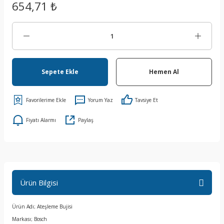
654,71 ₺
Sepete Ekle
Hemen Al
Yorum Yaz
Tavsiye Et
Fiyatı Alarmı
Paylaş
Ürün Bilgisi
Ürün Adı; Ateşleme Bujisi
Markası; Bosch