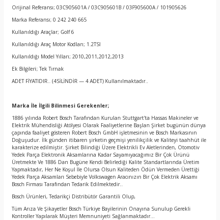
Orijinal Referansı; 03C905601A / 03C905601B / 03F905600A / 101905626
Marka Referansı; 0 242 240 665
Kullanıldığı Araçlar; Golf 6
Kullanıldığı Araç Motor Kodları; 1.2TSI
Kullanıldığı Model Yılları; 2010,2011,2012,2013
Ek Bilgileri; Tek Tırnak
ADET FİYATIDIR.. (4SİLİNDİR — 4 ADET) Kullanılmaktadır..
Marka İle İlgili Bilinmesi Gerekenler;
1886 yılında Robert Bosch Tarafından Kurulan Stuttgart'ta Hassas Makineler ve
Elektrik Mühendisliği Atölyesi Olarak Faaliyetlerine Başlan Şirket bugünün dünya
çapında faaliyet gösteren Robert Bosch GmbH işletmesinin ve Bosch Markasının
Doğuşudur. İlk günden itibaren şirketin geçmişi yenilikçilik ve Kaliteyi taahhüt ile
karakterize edilmiştir. Şirket Bilindiği Üzere Elektrikli Ev Aletlerinden, Otomotiv
Yedek Parça Elektronik Aksamlarına Kadar Sayamıyacağımız Bir Çok Ürünü
Üretmekte Ve 1886 Dan Bugüne Kendi Belirlediği Kalite Standartlarında Üretim
Yapmaktadır, Her Ne Koşul İle Olursa Olsun Kaliteden Ödün Vermeden Ürettiği
Yedek Parça Aksamları Sebebiyle Volkswagen Aracınızın Bir Çok Elektrik Aksamı
Bosch Firması Tarafından Tedarik Edilmektedir..
Bosch Ürünleri, Tedarikçi Distribütör Garantili Olup,
Tüm Arıza Ve Şikayetler Bosch Türkiye Bayilerinin Onayına Sunulup Gerekli
Kontroller Yapılarak Müşteri Memnuniyeti Sağlanmaktadır…