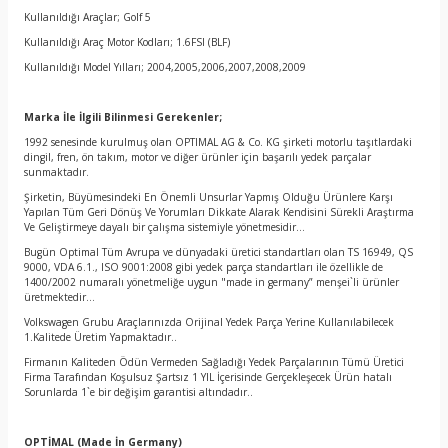
Kullanıldığı Araçlar; Golf 5
Kullanıldığı Araç Motor Kodları; 1.6FSI (BLF)
Kullanıldığı Model Yılları; 2004,2005,2006,2007,2008,2009
Marka İle İlgili Bilinmesi Gerekenler;
1992 senesinde kurulmuş olan OPTIMAL AG & Co. KG şirketi motorlu taşıtlardaki
dingil, fren, ön takım, motor ve diğer ürünler için başarılı yedek parçalar
sunmaktadır.
Şirketin, Büyümesindeki En Önemli Unsurlar Yapmış Olduğu Ürünlere Karşı
Yapılan Tüm Geri Dönüş Ve Yorumları Dikkate Alarak Kendisini Sürekli Araştırma
Ve Geliştirmeye dayalı bir çalışma sistemiyle yönetmesidir…
Bugün Optimal Tüm Avrupa ve dünyadaki üretici standartları olan TS 16949, QS
9000, VDA 6.1., ISO 9001:2008 gibi yedek parça standartları ile özellikle de
1400/2002 numaralı yönetmeliğe uygun "made in germany” menşei`li ürünler
üretmektedir…
Volkswagen Grubu Araçlarınızda Orijinal Yedek Parça Yerine Kullanılabilecek
1.Kalitede Üretim Yapmaktadır..
Firmanın Kaliteden Ödün Vermeden Sağladığı Yedek Parçalarının Tümü Üretici
Firma Tarafından Koşulsuz Şartsız 1 YIL İçerisinde Gerçekleşecek Ürün hatalı
Sorunlarda 1`e bir değişim garantisi altındadır..
OPTİMAL
(Made İn Germany)