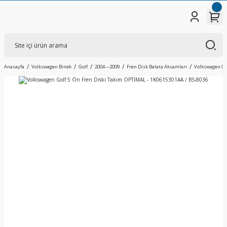
Anasayfa
Volkswagen Binek
Golf
2004---2009
Fren Disk Balata Aksamları
Volkswagen Gol