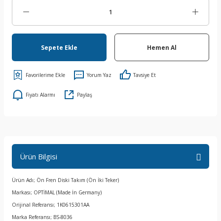
Sepete Ekle
Hemen Al
Yorum Yaz
Tavsiye Et
Fiyatı Alarmı
Paylaş
Ürün Bilgisi
Ürün Adı; Ön Fren Diski Takım (Ön İki Teker)
Markası; OPTİMAL (Made İn Germany)
Orijinal Referansı; 1K0615301AA
Marka Referansı; BS-8036