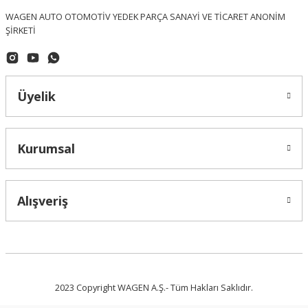
WAGEN AUTO OTOMOTİV YEDEK PARÇA SANAYİ VE TİCARET ANONİM
ŞİRKETİ
Üyelik
Kurumsal
OPTIMAL (Made In Germany)
Volkswagen Golf 5 Ön Fren Balatası OPTİMAL - 12155 - 3C0698151C
Alışveriş
2.185,26 ₺
2023 Copyright WAGEN A.Ş.- Tüm Hakları Saklıdır.