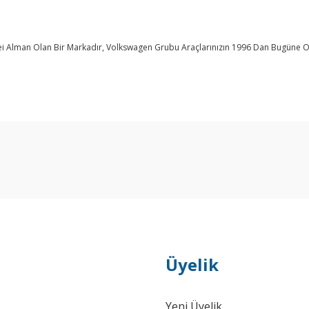
nşei Alman Olan Bir Markadır, Volkswagen Grubu Araçlarınızın 1996 Dan Bugüne O
Bu ürüne ilk yorumu siz yapın!
Yorum Yaz
Üyelik
Yeni Üyelik