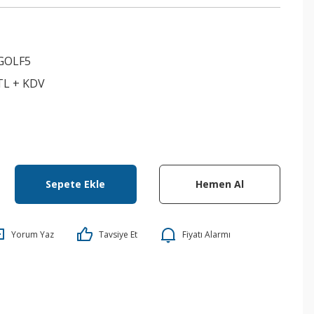
GOLF5
 TL + KDV
Sepete Ekle
Hemen Al
Yorum Yaz
Tavsiye Et
Fiyatı Alarmı