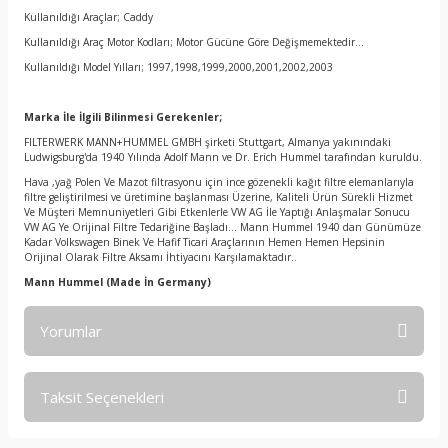
Kullanıldığı Araçlar; Caddy
Kullanıldığı Araç Motor Kodları; Motor Gücüne Göre Değişmemektedir…
Kullanıldığı Model Yılları; 1997,1998,1999,2000,2001,2002,2003
Marka İle İlgili Bilinmesi Gerekenler;
FILTERWERK MANN+HUMMEL GMBH şirketi Stuttgart, Almanya yakınındaki
Ludwigsburg'da 1940 Yılında Adolf Mann ve Dr. Erich Hummel tarafından kuruldu.
Hava ,yağ Polen Ve Mazot filtrasyonu için ince gözenekli kağıt filtre elemanlarıyla
filtre geliştirilmesi ve üretimine başlanması Üzerine, Kaliteli Ürün Sürekli Hizmet
Ve Müşteri Memnuniyetleri Gibi Etkenlerle VW AG İle Yaptığı Anlaşmalar Sonucu
VW AG Ye Orijinal Filtre Tedariğine Başladı… Mann Hummel 1940 dan Günümüze
Kadar Volkswagen Binek Ve Hafif Ticari Araçlarının Hemen Hemen Hepsinin
Orijinal Olarak Filtre Aksamı İhtiyacını Karşılamaktadır..
Mann Hummel
(Made İn Germany)
Yorumlar
Taksit Seçenekleri
Bu ürüne ilk yorumu siz yapın!