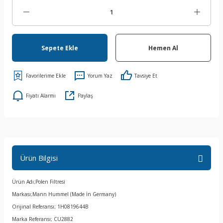
Sepete Ekle
Hemen Al
Yorum Yaz
Tavsiye Et
Fiyatı Alarmı
Paylaş
Ürün Bilgisi
Ürün Adı;Polen Filtresi
Markası;Mann Hummel (Made İn Germany)
Orijinal Referansı; 1H0819644B
Marka Referansı; CU2882