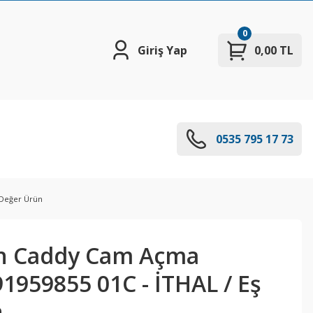
0
Giriş Yap
0,00 TL
0535 795 17 73
 Değer Ürün
n Caddy Cam Açma
1959855 01C - İTHAL / Eş
n