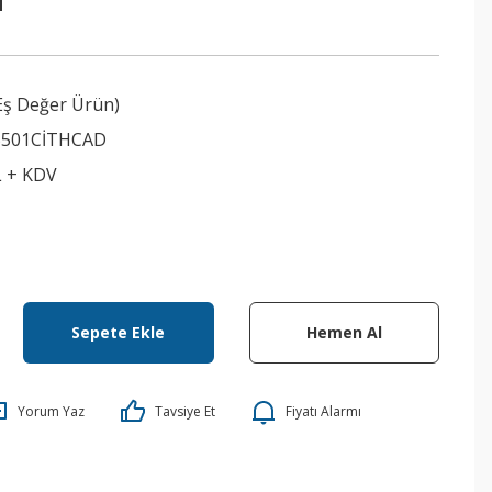
Eş Değer Ürün)
5501CİTHCAD
L + KDV
Sepete Ekle
Hemen Al
Yorum Yaz
Tavsiye Et
Fiyatı Alarmı