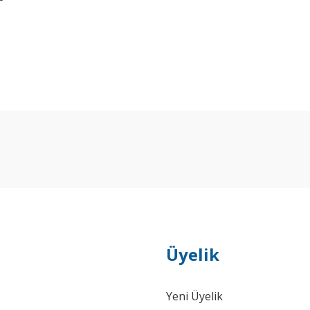
Bu ürüne ilk yorumu siz yapın!
Yorum Yaz
Üyelik
Yeni Üyelik