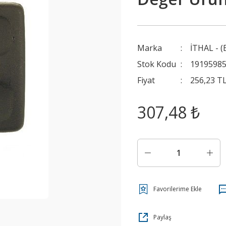
Marka
İTHAL - (
Stok Kodu
1919598
Fiyat
256,23 T
307,48 ₺
Paylaş